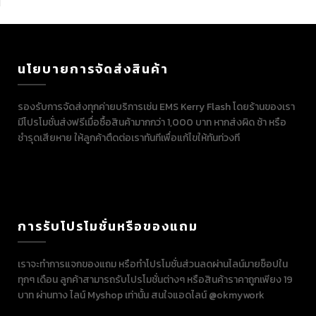
นโยบายการจัดส่งสินค้า
รองรับการจัดส่งทุกค่ายบริการเช่น EMS Kerry Flash โดยร้านของเรา
มีโปรโมชั่นส่งฟรีเมื่อซื้อสินค้ามากกว่า 1,000 บาท หากส่งผิด ช้า หรือ
ชำรุดเสียหาย ให้ลูกค้าตืดต่อเราทันทีเพื่อแก้ไขให้ทันท่วงที
การรับโปรโมชั่นหรือของแถม
เราจะทำการแจกของแถม หรือทำโปรโมชั่นส่วนลดผ่านไลน์มายช็อปใน
ทุกๆ เดือน ลูกค้าสามารถรับโปรโมชั่นต่างๆ หรือสินค้าราคาถูกเพียง 19
บาท ผ่านทาง ไลน์ Myshop เท่านั้น สนใจแอดไลน์ @okmywork