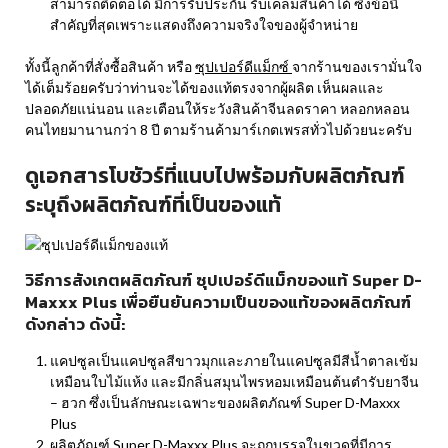
สามารถติดต่อได้ มีการรับประกัน รับเคลมสินค้าได้ ซึ่งข้อนี้
สำคัญที่สุดเพราะแสดงถึงความจริงใจของผู้จำหน่าย
ทั้งนี้ลูกค้าที่สั่งซื้อสินค้า หรือ
ซุปเปอร์ดีแม็กซ์
จากร้านของเรามั่นใจ
ได้เต็มร้อยครับว่าท่านจะได้ของแท้ตรงจากผู้ผลิต เห็นผลและ
ปลอดภัยแน่นอน และเตือนให้ระวังสินค้าจีนลดราคา หลอกหลอน
คนไทยมานานกว่า 8 ปี ตามร้านค้ามาร์เกตเพรสทั่วไปด้วยนะครับ
ดูเอกสารโบชัวร์ที่แนบไปพร้อมกับผลิตภัณฑ์
ระบุถึงผลิตภัณฑ์ที่เป็นของแท้
วิธีการสังเกตผลิตภัณฑ์ ซุปเปอร์ดีแม็กของแท้ Super D-
Maxxx Plus เพื่อยืนยันความเป็นของแท้ของผลิตภัณฑ์
ดังกล่าว ดังนี้:
แคปซูลเป็นแคปซูลสีขาวมุกและภายในแคปซูลมีสีน้ำตาลเข้ม
เหมือนใบไม้แห้ง และมีกลิ่นสมุนไพรหอมเหมือนต้นตำรับยาจีน
– ฮวก ซึ่งเป็นลักษณะเฉพาะของผลิตภัณฑ์ Super D-Maxxx
Plus
ผลิตภัณฑ์ Super D-Maxxx Plus จะถูกบรรจุในขวดที่มีการ